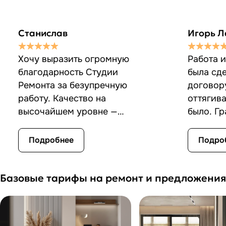
Станислав
Игорь Л
Хочу выразить огромную
Работа 
благодарность Студии
была сде
Ремонта за безупречную
договор
работу. Качество на
оттягив
высочайшем уровне —
было. Гр
каждый элемент выполнен
если что
аккуратно, с вниманием к
советуют
Подробнее
Подро
деталям.
Если хот
Всегда на связи, готовы
был кач
Базовые тарифы на ремонт и предложения
пояснить нюансы работ и
сдан в ср
дать полезные советы....