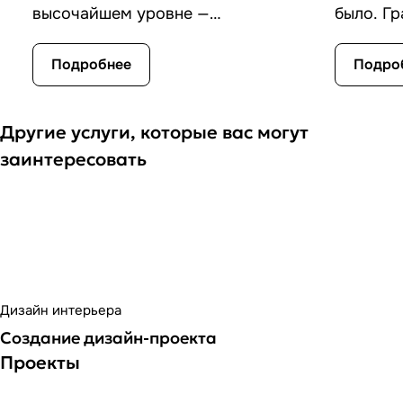
высочайшем уровне —
было. Гр
каждый элемент выполнен
если что
аккуратно, с вниманием к
советуют
Подробнее
Подро
деталям.
Если хот
Всегда на связи, готовы
был кач
Другие услуги, которые вас могут
пояснить нюансы работ и
сдан в ср
дать полезные советы....
заинтересовать
Дизайн интерьера
Создание дизайн-проекта
Проекты